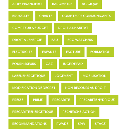
AIDES FINANCIÈRES
BAROMÈTRE
BELGIQUE
BRUXELLES
CHARTE
COMPTEURS COMMUNICANTS
COMPTEUR À BUDGET
DROIT À L'HABITAT
DROIT À L'ÉNERGIE
EAU
ECO WATCHERS
ELECTRICITÉ
ENFANTS
FACTURE
FORMATION
FOURNISSEURS
GAZ
JUGE DE PAIX
LABEL ÉNERGÉTIQUE
LOGEMENT
MOBILISATION
MODIFICATION DE DÉCRET
NON-RECOURS AU DROIT
PRESSE
PRIME
PRÉCARITÉ
PRÉCARITÉ HYDRIQUE
PRÉCARITÉ ÉNERGÉTIQUE
RECHERCHE-ACTION
RECOMMANDATIONS
RWADE
SPW
STAGE