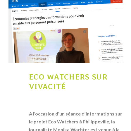
07
ECO WATCHERS SUR
VIVACITÉ
MAR
0
Precarite
Eco Watchers
,
Energie
,
Presse
A l’occasion d’un séance d’informations sur
le projet Eco Watchers à Philippeville, la
journaliste Monika Wachter est venue à la