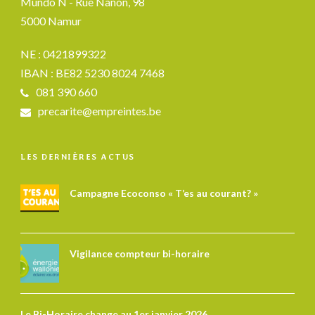
Mundo N - Rue Nanon, 98
5000 Namur
NE : 0421899322
IBAN : BE82 5230 8024 7468
081 390 660
precarite@empreintes.be
LES DERNIÈRES ACTUS
Campagne Ecoconso « T’es au courant? »
Vigilance compteur bi-horaire
Le Bi-Horaire change au 1er janvier 2026