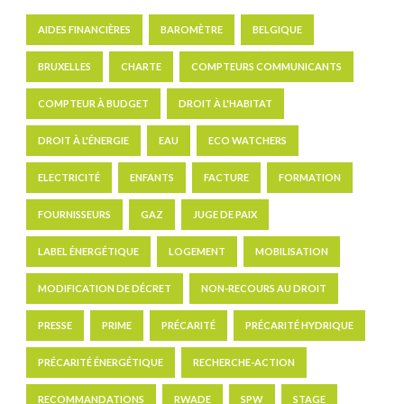
AIDES FINANCIÈRES
BAROMÈTRE
BELGIQUE
BRUXELLES
CHARTE
COMPTEURS COMMUNICANTS
COMPTEUR À BUDGET
DROIT À L'HABITAT
DROIT À L'ÉNERGIE
EAU
ECO WATCHERS
ELECTRICITÉ
ENFANTS
FACTURE
FORMATION
FOURNISSEURS
GAZ
JUGE DE PAIX
LABEL ÉNERGÉTIQUE
LOGEMENT
MOBILISATION
MODIFICATION DE DÉCRET
NON-RECOURS AU DROIT
PRESSE
PRIME
PRÉCARITÉ
PRÉCARITÉ HYDRIQUE
PRÉCARITÉ ÉNERGÉTIQUE
RECHERCHE-ACTION
RECOMMANDATIONS
RWADE
SPW
STAGE