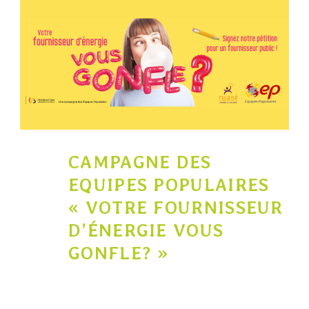
03
CAMPAGNE DES
EQUIPES POPULAIRES
JUIN
« VOTRE FOURNISSEUR
D’ÉNERGIE VOUS
GONFLE? »
0
Precarite
Energie
,
Outil
,
Partenaire
,
Presse