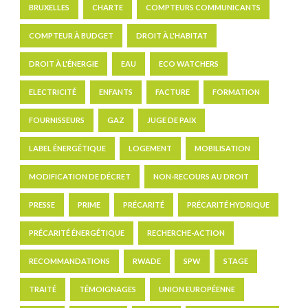
BRUXELLES
CHARTE
COMPTEURS COMMUNICANTS
COMPTEUR À BUDGET
DROIT À L'HABITAT
DROIT À L'ÉNERGIE
EAU
ECO WATCHERS
ELECTRICITÉ
ENFANTS
FACTURE
FORMATION
FOURNISSEURS
GAZ
JUGE DE PAIX
LABEL ÉNERGÉTIQUE
LOGEMENT
MOBILISATION
MODIFICATION DE DÉCRET
NON-RECOURS AU DROIT
PRESSE
PRIME
PRÉCARITÉ
PRÉCARITÉ HYDRIQUE
PRÉCARITÉ ÉNERGÉTIQUE
RECHERCHE-ACTION
RECOMMANDATIONS
RWADE
SPW
STAGE
TRAITÉ
TÉMOIGNAGES
UNION EUROPÉENNE