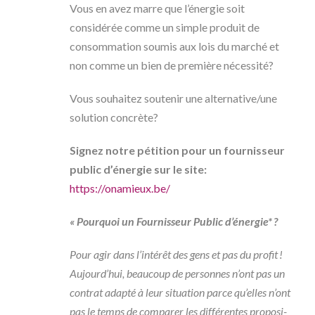
Vous en avez marre que l’énergie soit
considérée comme un simple produit de
consommation soumis aux lois du marché et
non comme un bien de première nécessité?
Vous souhaitez soutenir une alternative/une
solution concrète?
Signez notre pétition pour un fournisseur
public d’énergie sur le site:
https://onamieux.be/
« Pourquoi un Four­­­­­­­­­­­­­­­­­­­­­­­­­­­­­­­nis­­­­­­­­­­­­­­­­­­­­­­­­­­­­­­­seur Public d’éner­­­­­­­­­­­­­­­­­­­­­­­­­­­­­­­gie* ?
Pour agir dans l’in­­­­­­­­­­­­­­­­­­­­­­­­­­­­­­­té­­­­­­­­­­­­­­­­­­­­­­­­­­­­­­­rêt des gens et pas du profit !
Aujourd’­­­­­­­­­­­­­­­­­­­­­­­­­­­­­­­hui, beau­­­­­­­­­­­­­­­­­­­­­­­­­­­­­­­coup de personnes n’ont pas un
contrat adapté à leur situa­­­­­­­­­­­­­­­­­­­­­­­­­­­­­­­tion parce qu’elles n’ont
pas le temps de compa­­­­­­­­­­­­­­­­­­­­­­­­­­­­­­­rer les diffé­­­­­­­­­­­­­­­­­­­­­­­­­­­­­­­rentes propo­­­­­­­­­­­­­­­­­­­­­­­­­­­­­­­si­­­­­­­­­­­­­­­­­­­­­­­­­­­­­­­