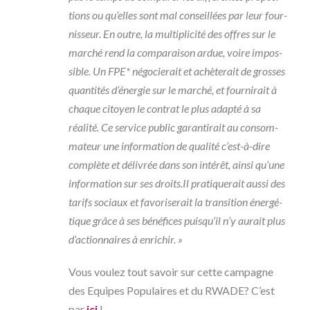
tions ou qu’elles sont mal conseillées par leur four­­­­­­­­­­­­­­­­­­­­­­­­­­­­­­­
nis­­­­­­­­­­­­­­­­­­­­­­­­­­­­­­­seur. En outre, la multi­­­­­­­­­­­­­­­­­­­­­­­­­­­­­­­pli­­­­­­­­­­­­­­­­­­­­­­­­­­­­­­­cité des offres sur le
marché rend la compa­­­­­­­­­­­­­­­­­­­­­­­­­­­­­­­rai­­­­­­­­­­­­­­­­­­­­­­­­­­­­­­­son ardue, voire impos­­­­­­­­­­­­­­­­­­­­­­­­­­­­­­­
sible. Un FPE* négo­­­­­­­­­­­­­­­­­­­­­­­­­­­­­­­cie­­­­­­­­­­­­­­­­­­­­­­­­­­­­­­­rait et achè­­­­­­­­­­­­­­­­­­­­­­­­­­­­­­­te­­­­­­­­­­­­­­­­­­­­­­­­­­­­­­­rait de grosses
quan­­­­­­­­­­­­­­­­­­­­­­­­­­­­­­­ti­­­­­­­­­­­­­­­­­­­­­­­­­­­­­­­tés d’éner­­­­­­­­­­­­­­­­­­­­­­­­­­­­­­­gie sur le marché, et four­­­­­­­­­­­­­­­­­­­­­­­­­­­­­­­ni­­­­­­­­­­­­­­­­­­­­­­­­­­­­­­­rait à
chaque citoyen le contrat le plus adapté à sa
réalité.
Ce service public garan­­­­­­­­­­­­­­­­­­­­­­­­­­­­­­­ti­­­­­­­­­­­­­­­­­­­­­­­­­­­­­­­rait au consom­­­­­­­­­­­­­­­­­­­­­­­­­­­­­­­
ma­­­­­­­­­­­­­­­­­­­­­­­­­­­­­­­teur une infor­­­­­­­­­­­­­­­­­­­­­­­­­­­­­­­ma­­­­­­­­­­­­­­­­­­­­­­­­­­­­­­­tion de qualité c’est-à-dire
complète et déli­­­­­­­­­­­­­­­­­­­­­­­­­­­­­­­vrée dans son inté­­­­­­­­­­­­­­­­­­­­­­­­­­­­­­­rêt, ainsi qu’une
infor­­­­­­­­­­­­­­­­­­­­­­­­­­­­­­­ma­­­­­­­­­­­­­­­­­­­­­­­­­­­­­­­tion sur ses droits.
Il pratique­­­­­­­­­­­­­­­­­­­­­­­­­­­­­­­rait aussi des
tarifs sociaux et favo­­­­­­­­­­­­­­­­­­­­­­­­­­­­­­­ri­­­­­­­­­­­­­­­­­­­­­­­­­­­­­­­se­­­­­­­­­­­­­­­­­­­­­­­­­­­­­­­rait la tran­­­­­­­­­­­­­­­­­­­­­­­­­­­­­­­si­­­­­­­­­­­­­­­­­­­­­­­­­­­­­­­tion éner­­­­­­­­­­­­­­­­­­­­­­­­­­­­­­­gé­­­­­­­­­­­­­­­­­­­­­­­­­­­­­­­
tique grâce à ses béné­­­­­­­­­­­­­­­­­­­­­­­­­­­­­­­fices puisqu’il n’y aurait plus
d’ac­­­­­­­­­­­­­­­­­­­­­­­­­­­­­­­tion­­­­­­­­­­­­­­­­­­­­­­­­­­­­­­­naires à enri­­­­­­­­­­­­­­­­­­­­­­­­­­­­­­­chir. »
Vous voulez tout savoir sur cette campagne
des Equipes Populaires et du RWADE? C’est
par
ici
!